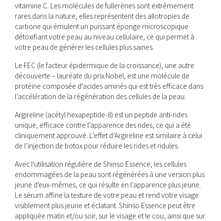
vitamine C. Les molécules de fullerènes sont extrêmement
rares dans la nature, elles représentent des allotropies de
carbone qui émulent un puissant éponge microscopique
détoxifiant votre peau au niveau cellulaire, ce qui permet à
votre peau de générer les cellules plus saines.
Le FEC (le facteur épidermique de la croissance), une autre
découverte – lauréate du prix Nobel, est une molécule de
protéine composée d'acides aminés qui est très efficace dans
l’accélération de la régénération des cellules de la peau.
Argireline (acétyl hexapeptide-8) est un peptide anti-rides
unique, efficace contre l’apparence des rides, ce qui a été
cliniquement approuvé. L’effet d’Argireline est similaire à celui
de l’injection de botox pour réduire les rides et ridules.
Avec l'utilisation régulière de Shinso Essence, les cellules
endommagées de la peau sont régénérées à une version plus
jeune d'eux-mêmes, ce qui résulte en l’apparence plus jeune.
Le sérum affine la texture de votre peau et rend votre visage
visiblement plus jeune et éclatant. Shinso Essence peut être
appliquée matin et/ou soir, sur le visage et le cou, ainsi que sur