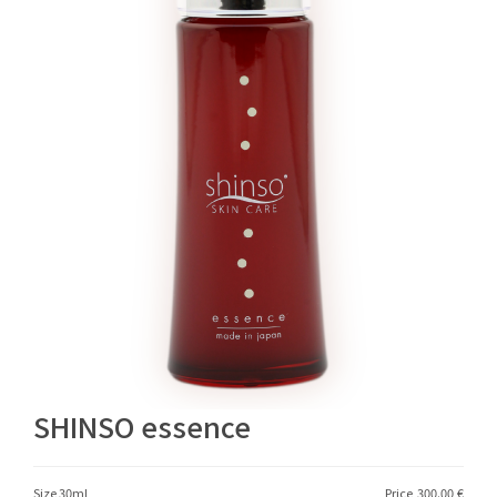
SHINSO essence
Size 30ml
Price
300.00
€