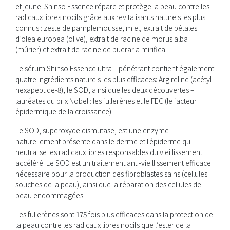
et jeune. Shinso Essence répare et protège la peau contre les
radicaux libres nocifs grâce aux revitalisants naturels les plus
connus : zeste de pamplemousse, miel, extrait de pétales
d’olea europea (olive), extrait de racine de morus alba
(mûrier) et extrait de racine de pueraria mirifica.
Le sérum Shinso Essence ultra – pénétrant contient également
quatre ingrédients naturels les plus efficaces: Argireline (acétyl
hexapeptide-8), le SOD, ainsi que les deux découvertes –
lauréates du prix Nobel : les fullerènes et le FEC (le facteur
épidermique de la croissance).
Le SOD, superoxyde dismutase, est une enzyme
naturellement présente dans le derme et l'épiderme qui
neutralise les radicaux libres responsables du vieillissement
accéléré. Le SOD est un traitement anti-vieillissement efficace
nécessaire pour la production des fibroblastes sains (cellules
souches de la peau), ainsi que la réparation des cellules de
peau endommagées.
Les fullerènes sont 175 fois plus efficaces dans la protection de
la peau contre les radicaux libres nocifs que l’ester de la