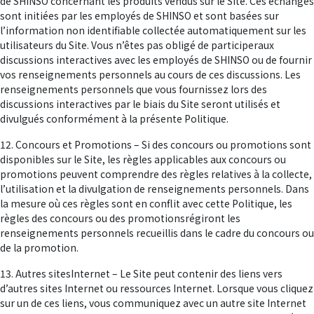
de SHINSO concernant les produits vendus sur le Site. Ces échanges
sont initiées par les employés de SHINSO et sont basées sur
l’information non identifiable collectée automatiquement sur les
utilisateurs du Site. Vous n’êtes pas obligé de participeraux
discussions interactives avec les employés de SHINSO ou de fournir
vos renseignements personnels au cours de ces discussions. Les
renseignements personnels que vous fournissez lors des
discussions interactives par le biais du Site seront utilisés et
divulgués conformément à la présente Politique.
12.
Concours et Promotions
– Si des concours ou promotions sont
disponibles sur le Site, les règles applicables aux concours ou
promotions peuvent comprendre des règles relatives à la collecte,
l’utilisation et la divulgation de renseignements personnels. Dans
la mesure où ces règles sont en conflit avec cette Politique, les
règles des concours ou des promotionsrégiront les
renseignements personnels recueillis dans le cadre du concours ou
de la promotion.
13.
Autres sitesInternet
– Le Site peut contenir des liens vers
d’autres sites Internet ou ressources Internet. Lorsque vous cliquez
sur un de ces liens, vous communiquez avec un autre site Internet