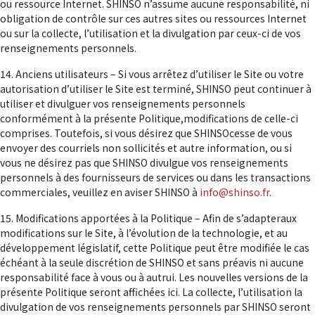
ou ressource Internet. SHINSO n’assume aucune responsabilité, ni
obligation de contrôle sur ces autres sites ou ressources Internet
ou sur la collecte, l’utilisation et la divulgation par ceux-ci de vos
renseignements personnels.
14.
Anciens utilisateurs
– Si vous arrêtez d’utiliser le Site ou votre
autorisation d’utiliser le Site est terminé, SHINSO peut continuer à
utiliser et divulguer vos renseignements personnels
conformément à la présente Politique,modifications de celle-ci
comprises. Toutefois, si vous désirez que SHINSOcesse de vous
envoyer des courriels non sollicités et autre information, ou si
vous ne désirez pas que SHINSO divulgue vos renseignements
personnels à des fournisseurs de services ou dans les transactions
commerciales, veuillez en aviser SHINSO à
info@shinso.fr
.
15.
Modifications apportées à la Politique
– Afin de s’adapteraux
modifications sur le Site, à l’évolution de la technologie, et au
développement législatif, cette Politique peut être modifiée le cas
échéant à la seule discrétion de SHINSO et sans préavis ni aucune
responsabilité face à vous ou à autrui. Les nouvelles versions de la
présente Politique seront affichées ici. La collecte, l’utilisation la
divulgation de vos renseignements personnels par SHINSO seront