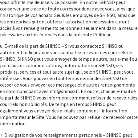
vous offrir le meilleur service possible. En outre, SHINSO peut
conserver une trace de toute correspondance avec vous, ainsi que
l’historique de vos achats. Seuls les employés de SHINSO, ainsi que
les entreprises qui ont obtenu l’autorisation nécessaire auront
accès à vos renseignements personnels seulement dans la mesure
nécessaire aux fins énoncés dans la présente Politique.
6.
E-mail de la part de SHINSO
– Si vous contactez SHINSO ou
autrement indiquez que vous souhaitez recevoir des courriels de
SHINSO, SHINSO peut vous envoyer de temps à autre, par e-mail ou
par d’autres communications,l’information sur SHINSO, ses
produits, services et tout autre sujet qui, selon SHINSO, peut vous
intéresser. Vous pouvez en tout temps demander à SHINSO de
cesser de vous envoyer ces messages et d’autres renseignements
en communiquant avecinfo@shinso.fr. En outre, chaque e-mail de
la part de SHINSO vous informera comment refuser de recevoir des
courriels non sollicités. De temps en temps SHINSO peut
également vous envoyer des e-mails contenant l’information
importantesur le Site. Vous ne pouvez pas refuser de recevoir cette
information.
7.
Divulgation de vos renseignements personnels
– SHINSO peut